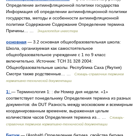
Определение антиинфляционной политики государства
Информация об определении антиинфляционной политики
государства, методы и особенности антиинфляционной
политики Содержание Содержание Определение термина
Причины… …
Энциклопедия инвестора
основная
— 3.2 основная общеобразовательная школа:
Школа, организуемая как самостоятельное
общеобразовательное учреждение с 1 по 9 класс
включительно. Источник: ТСН 31 328 2004:
Общеобразовательные школы. Республика Саха (Якутия)
Смотри также родственные… …
Словарь-справочник терминов
нормативно-технической документации
1:
— Терминология 1: : dw Номер дня недели. «1»
соответствует понедельнику Определения термина из разных
документов: dw DUT Разность между московским и всемирным
координированным временем, выраженная целым
количеством часов Определения термина из… …
Словарь-
справочник терминов нормативно-технической документации
Битум
— (Asphalt) Определение битума, свойства битума,